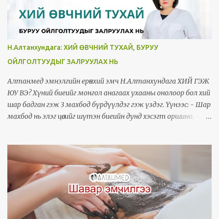
Н.Алтанхундага: ХИЙ ӨВЧНИЙ ТУХАЙ, БУРУУ
ОЙЛГОЛТУУДЫГ ЗАЛРУУЛАХ НЬ
Алтанмед эмнэлгийн ерөнхий эмч Н.Алтанхундага ХИЙ ГЭЖ
ЮУ ВЭ? Хүний биеийг монгол анагаах ухааны онолоор бол хий
шар бадган гэж 3 махбод бүрдүүлдэг гэж үздэг. Үүнээс: - Шар
махбод нь элэг цөсийг шүтэн биеийн дунд хэсэгт оршино. -
Бадган махбод нь тархинд шүтэн биеийн дээд хэсэгт
оршино. - Харин одоо миний голлон ярьж тайлбарлах гээд
байгаа хий нь эрүүл үедээ доод биед голлон орших бөгөөд 5 цул
эрхтнээс зүрхэнд, 6 сав эрхтнээс гол судал, олгойд/бүдүүн
гэдэс/, 7 тамираас ясанд, 5 эрхтнээс чихэнд голлон оршино
гэдэг. 3 махбод улирлаас хамааран ээлжлэн бага зэрэг ихсэж
багасах боловч ерөнхийдөө тэнцвэртэй орших ёстой юм. ХИЙ
ӨВЧИН ГЭЖ ЮУ ВЭ? Ямар эрхтэнд голлон хий арвидсан,