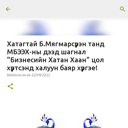
Skip to main content
Хатагтай Б.Мягмарсүрэн танд
Тусгай нийтлэл: Гавриил
МБЭЭХ-ны дээд шагнал
Абрамович Илизаров
"Бизнесийн Хатан Хаан" цол
Нийтлэсэн он
3/30/2026
МЭДЭЭ
хүртсэнд халуун баяр хүргэе!
Нийтлэсэн он
12/09/2022