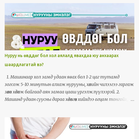
холбоотой хөдөлгөөний эмгэг гэж тооцогддог.
Нуруу нь өвддөг бол хол аялалд явахдаа юу анхаарах
шаардлагатай вэ?
1. Машинаар хол замд удаан явах бол 1-2 цаг тутамд
зогсож 5-10 минутын алхаж нурууны, хөлийн чилээгээ гаргаж
зөөлөн хөдөлж байгаад аян замаа цааш үргэлжлүүлээрэй. 2.
Машинд удаан суусны дараа хөдөлгөөн хийхдээ огцом тонгойх,
огцом бөхийх, биеэрээ огцом мушгирах хөдөлгөөн хийхгүй байхад
анхаараарай. 3. Машины суудлаа хэт налж бөгсөөрөө урагш
гулсаж бүсэлхий орчмоо арагшаа гүдийлгэж сууж болохгүй.
Суудалдаа аль болох тэгш суух хэрэгтэй. 4. Хэрвээ нурууны
ивээс тавих бол ууц хонго орчимдоо биш, бүсэлхий орчимдоо