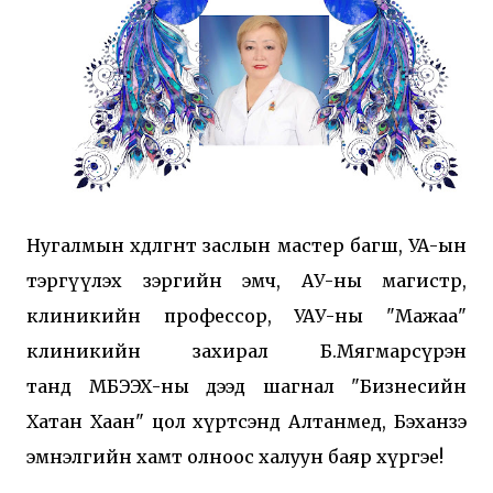
Нугалмын хөдөлгөөнт заслын мастер багш, УА-ын
тэргүүлэх зэргийн эмч, АУ-ны магистр,
клиникийн профессор, УАУ-ны "Мажаа"
клиникийн захирал Б.Мягмарсүрэн
танд МБЭЭХ-ны дээд шагнал "Бизнесийн
Хатан Хаан" цол хүртсэнд Алтанмед, Бэханзэ
эмнэлгийн хамт олноос халуун баяр хүргэе!