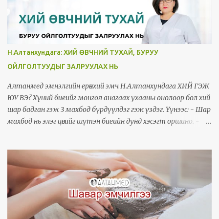
Н.Алтанхундага: ХИЙ ӨВЧНИЙ ТУХАЙ, БУРУУ
ОЙЛГОЛТУУДЫГ ЗАЛРУУЛАХ НЬ
Алтанмед эмнэлгийн ерөнхий эмч Н.Алтанхундага ХИЙ ГЭЖ
ЮУ ВЭ? Хүний биеийг монгол анагаах ухааны онолоор бол хий
шар бадган гэж 3 махбод бүрдүүлдэг гэж үздэг. Үүнээс: - Шар
махбод нь элэг цөсийг шүтэн биеийн дунд хэсэгт оршино. -
Бадган махбод нь тархинд шүтэн биеийн дээд хэсэгт
оршино. - Харин одоо миний голлон ярьж тайлбарлах гээд
байгаа хий нь эрүүл үедээ доод биед голлон орших бөгөөд 5 цул
эрхтнээс зүрхэнд, 6 сав эрхтнээс гол судал, олгойд/бүдүүн
гэдэс/, 7 тамираас ясанд, 5 эрхтнээс чихэнд голлон оршино
гэдэг. 3 махбод улирлаас хамааран ээлжлэн бага зэрэг ихсэж
багасах боловч ерөнхийдөө тэнцвэртэй орших ёстой юм. ХИЙ
ӨВЧИН ГЭЖ ЮУ ВЭ? Ямар эрхтэнд голлон хий арвидсан,