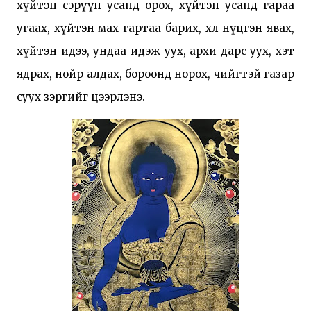
хүйтэн сэрүүн усанд орох, хүйтэн усанд гараа 
угаах, хүйтэн мах гартаа барих, хөл нүцгэн явах, 
хүйтэн идээ, ундаа идэж уух, архи дарс уух, хэт 
ядрах, нойр алдах, бороонд норох, чийгтэй газар 
суух зэргийг цээрлэнэ. 