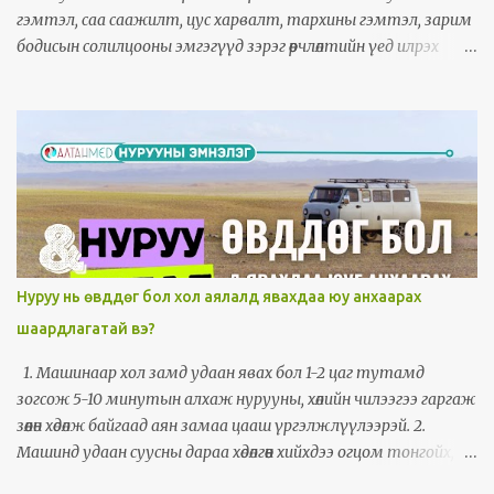
Хүзүүгээрээ бөхийх гэдийх хөдөлгөөн хийхэд өвдөлт нэмэгдэнэ.
гэмтэл, саа саажилт, цус харвалт, тархины гэмтэл, зарим
Хүзүүний 4-5,5-6 үеийн х...
бодисын солилцооны эмгэгүүд зэрэг өөрчлөлтийн үед илрэх
эмнэлзүйн шинж тэмдэг болж илрэх нь бий. Ийм үед
булчингийн чангарал нь тухайн өвчин, хөгжлийн бэрхшээлтэй
холбоотой хөдөлгөөний эмгэг гэж тооцогддог.
Нуруу нь өвддөг бол хол аялалд явахдаа юу анхаарах
шаардлагатай вэ?
1. Машинаар хол замд удаан явах бол 1-2 цаг тутамд
зогсож 5-10 минутын алхаж нурууны, хөлийн чилээгээ гаргаж
зөөлөн хөдөлж байгаад аян замаа цааш үргэлжлүүлээрэй. 2.
Машинд удаан суусны дараа хөдөлгөөн хийхдээ огцом тонгойх,
огцом бөхийх, биеэрээ огцом мушгирах хөдөлгөөн хийхгүй байхад