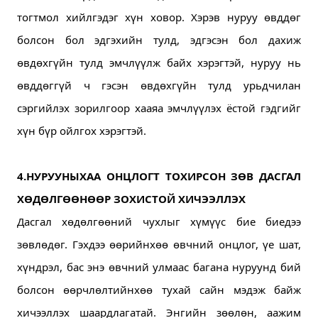
тогтмол хийлгэдэг хүн ховор. 
Хэрэв нуруу өвддөг 
болсон бол эдгэхийн тулд, эдгэсэн бол дахиж 
өвдөхгүйн тулд эмчлүүлж байх хэрэгтэй, нуруу нь 
өвддөггүй ч гэсэн өвдөхгүйн тулд урьдчилан 
сэргийлэх зорилгоор хааяа эмчлүүлэх ёстой гэдгийг 
хүн бүр ойлгох хэрэгтэй.
4.НУРУУНЫХАА ОНЦЛОГТ ТОХИРСОН ЗӨВ ДАСГАЛ 
ХӨДӨЛГӨӨНӨӨР ЗОХИСТОЙ ХИЧЭЭЛЛЭХ
Дасгал хөдөлгөөний чухлыг хүмүүс бие биедээ 
зөвлөдөг. 
Гэхдээ өөрийнхөө өвчний онцлог, үе шат, 
хүндрэл, бас энэ өвчний улмаас багана нуруунд бий 
болсон өөрчлөлтийнхөө тухай сайн мэдэж байж 
хичээллэх шаардлагатай. 
Энгийн зөөлөн, аажим 