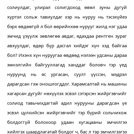
солиулдаг, улирал солигдоход өвөл зуны дугуй 
хүртэл сольж тавиулдаг хэр нь нуруу нь тэсэхүйеэ 
бэрх өвдөөгүй л бол өөрийнхөө нурууг жилд нэг удаа 
эмчид үзүүлж зөвлөгөө авдаг, ядахдаа рентген зураг 
авхуулдаг, өдөр бүр дасгал хийдэг хүн хэд байгаа 
бол? 
Ихэнх хүн нуруугаа өвдөөд нэлээн удсаны дараа 
эмнэлгийн байгууллагад ханддаг боловч тэр үед 
нуруунд нь яс ургасан, суулт үүссэн, мэдрэл 
дарагдсан гэж оношлогддог. 
Харамсалтай нь машины 
хагарсан дугуйг нөхүүлэх эсвэл сэтэрсэн жийргэвчийг 
солиод тавьчихдагтай адил нурууны дарагдсан үе 
эсвэл цүлхийсэн жийргэвчийг тэр бүрий сольчихож 
болдоггүй болохоор удаан хугацааны эмчилгээ 
хийлгэх шаардлагатай болдог ч, бас л тэр эмчилгээгээ 