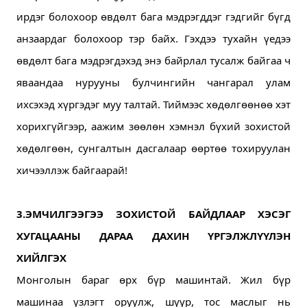
ирдэг болохоор өвдөлт бага мэдрэгддэг гэдгийг бүгд 
анзаардаг болохоор тэр байх. 
Гэхдээ тухайн үедээ 
өвдөлт бага мэдрэгдэхэд энэ байрлал тусалж байгаа ч 
яваандаа нурууны булчингийн чангарал улам 
ихсэхэд хүргэдэг муу талтай. 
Тиймээс хөдөлгөөнөө хэт 
хорихгүйгээр, аажим зөөлөн хэмнэл бүхий зохистой 
хөдөлгөөн, сунгалтын дасгалаар өөртөө тохируулан 
хичээллэж байгаарай!
3.ЭМЧИЛГЭЭГЭЭ ЗОХИСТОЙ БАЙДЛААР ХЭСЭГ 
ХУГАЦААНЫ ДАРАА ДАХИН ҮРГЭЛЖЛҮҮЛЭН 
ХИЙЛГЭХ
Монголын бараг өрх бүр машинтай. 
Жил бүр 
машинаа үзлэгт оруулж, шүүр, тос маслыг нь 