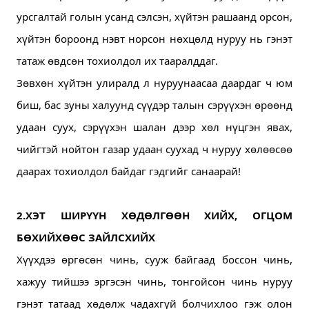
урсгалтай голын усанд сэлсэн, хүйтэн рашаанд орсон, 
хүйтэн бороонд нэвт норсон нөхцөлд нуруу нь гэнэт 
татаж өвдсөн тохиолдол их тааралддаг.
Зөвхөн хүйтэн улиралд л нуруунаасаа даардаг ч юм 
биш, бас зуны халуунд сүүдэр талын сэрүүхэн өрөөнд 
удаан суух, сэрүүхэн шалан дээр хөл нүцгэн явах, 
чийгтэй нойтон газар удаан суухад ч нуруу хөлөөсөө 
даарах тохиолдол байдаг гэдгийг санаарай!
2.ХЭТ ШИРҮҮН ХӨДӨЛГӨӨН ХИЙХ, ОГЦОМ 
БӨХИЙХӨӨС ЗАЙЛСХИЙХ
Хүүхдээ өргөсөн чинь, сууж байгаад боссон чинь, 
хажуу тийшээ эргэсэн чинь, тонгойсон чинь нуруу 
гэнэт татаад хөдөлж чадахгүй болчихлоо гэж олон 