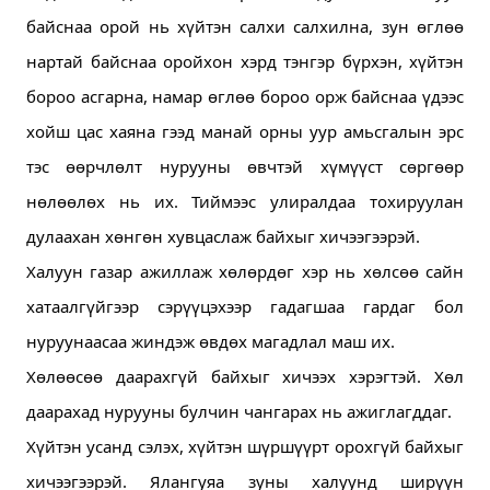
байснаа орой нь хүйтэн салхи салхилна, зун өглөө 
нартай байснаа оройхон хэрд тэнгэр бүрхэн, хүйтэн 
бороо асгарна, намар өглөө бороо орж байснаа үдээс 
хойш цас хаяна гээд манай орны уур амьсгалын эрс 
тэс өөрчлөлт нурууны өвчтэй хүмүүст сөргөөр 
нөлөөлөх нь их. 
Тиймээс улиралдаа тохируулан 
дулаахан хөнгөн хувцаслаж байхыг хичээгээрэй. 
Халуун газар ажиллаж хөлөрдөг хэр нь хөлсөө сайн 
хатаалгүйгээр сэрүүцэхээр гадагшаа гардаг бол 
нуруунаасаа жиндэж өвдөх магадлал маш их.
Хөлөөсөө даарахгүй байхыг хичээх хэрэгтэй. 
Хөл 
даарахад нурууны булчин чангарах нь ажиглагддаг.
Хүйтэн усанд сэлэх, хүйтэн шүршүүрт орохгүй байхыг 
хичээгээрэй. 
Ялангуяа зуны халуунд ширүүн 