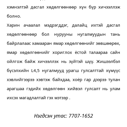
хэмнэлтэй дасгал хөдөлгөөнөөр хүн бүр хичээллэж 
болно. 
Харин ачаалал мэдрэгддэг, далайц ихтэй дасгал 
хөдөлгөөнөөр бол нурууны нугалмуудын тань 
байрлалаас хамааран ямар хөдөлгөөнийг зөвшөөрөх, 
ямар хөдөлгөөнийг хориглох ёстой талаараа сайн 
ойлгож байж хичээллэх нь зүйтэй шүү. 
Жишээлбэл 
бүсэлхийн L4,5 нугалмууд урагш гулсалттай хүмүүс 
хэвлийгээрээ хэвтэж байхдаа, хоёр гар дээрээ тулан 
арагшаа гэдийх хөдөлгөөн хийвэл гулсалт нь улам 
ихсэх магадлалтай гэх мэтээр .
Нэгдсэн утас: 7707-1652