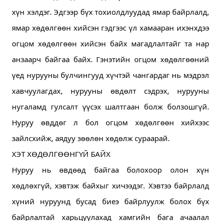
хүн хэлдэг. 
Эдгээр бүх тохиолдлуудад ямар байрлалд, 
ямар хөдөлгөөн хийсэн гэдгээс үл хамааран ихэнхдээ 
огцом хөдөлгөөн хийсэн байх магадлалтайг та нар 
анзаарч байгаа байх. 
Гэнэтийн огцом хөдөлгөөний 
үед нурууны булчингууд хүчтэй чангардаг нь мэдрэл 
хавчуулагдах, нурууны өвдөлт сэдрэх, нурууны 
нугаламд гулсалт үүсэх шалтгаан болж болзошгүй. 
Нуруу өвддөг л бол огцом хөдөлгөөн хийхээс 
зайлсхийж, аядуу зөөлөн хөдөлж сураарай.
ХЭТ ХӨДӨЛГӨӨНГҮЙ БАЙХ
Нуруу нь өвдөөд байгаа болохоор олон хүн 
хөдлөхгүй, хэвтэж байхыг хичээдэг. 
Хэвтээ байрлалд 
хүний нуруунд бусад биеэ байрлуулж болох бүх 
байрлалтай харьцуулахад хамгийн бага ачаалал 