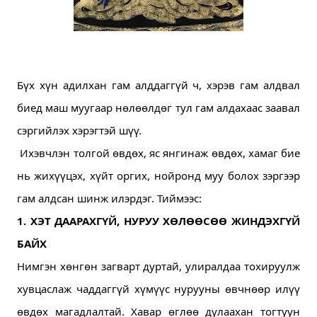
Бүх хүн адилхан гам алддаггүй ч, хэрэв гам алдвал 
биед маш муугаар нөлөөлдөг тул гам алдахаас заавал 
сэргийлэх хэрэгтэй шүү. 
 Ихэвчлэн толгой өвдөх, яс янгинаж өвдөх, хамаг бие 
нь жихүүцэх, хүйт оргих, нойронд муу болох зэргээр 
гам алдсан шинж илэрдэг. 
Тиймээс:
1. ХЭТ ДААРАХГҮЙ, НУРУУ ХӨЛӨӨСӨӨ ЖИНДЭХГҮЙ 
БАЙХ
Нимгэн хөнгөн загварт дуртай, улиралдаа тохируулж 
хувцаслаж чаддаггүй хүмүүс нурууны өвчнөөр илүү 
өвдөх магадлалтай. 
Хавар өглөө дулаахан тогтуун 