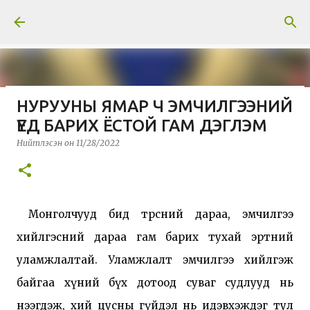
Skip to main content
НУРУУНЫ ЯМАР Ч ЭМЧИЛГЭЭНИЙ
Тусгай нийтлэл: Гавриил
ҮЕД БАРИХ ЁСТОЙ ГАМ ДЭГЛЭМ
Абрамович Илизаров
Нийтлэсэн он
11/28/2022
Нийтлэсэн он
3/30/2026
МЭДЭЭ
Монголчууд бид төрсний дараа, эмчилгээ 
хийлгэсний дараа гам барих тухай эртний 
уламжлалтай. 
Уламжлалт эмчилгээ хийлгэж 
байгаа хүний бүх дотоод суваг судлууд нь 
нээгдэж, хий цусны гүйдэл нь идэвхэждэг тул 