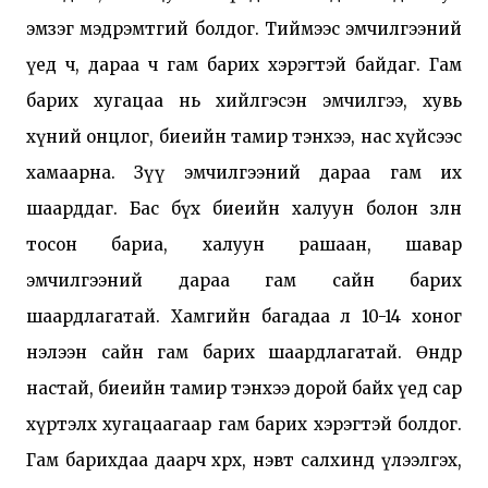
эмзэг мэдрэмтгий болдог. 
Тиймээс эмчилгээний 
үед ч, дараа ч гам барих хэрэгтэй байдаг. 
Гам 
барих хугацаа нь хийлгэсэн эмчилгээ, хувь 
хүний онцлог, биеийн тамир тэнхээ, нас хүйсээс 
хамаарна. 
Зүү эмчилгээний дараа гам их 
шаарддаг. 
Бас бүх биеийн халуун болон зөөлөн 
тосон бариа, халуун рашаан, шавар 
эмчилгээний дараа гам сайн барих 
шаардлагатай. 
Хамгийн багадаа л 10-14 хоног 
нэлээн сайн гам барих шаардлагатай. 
Өндөр 
настай, биеийн тамир тэнхээ дорой байх үед сар 
хүртэлх хугацаагаар гам барих хэрэгтэй болдог. 
Гам барихдаа даарч хөрөх, нэвт салхинд үлээлгэх, 