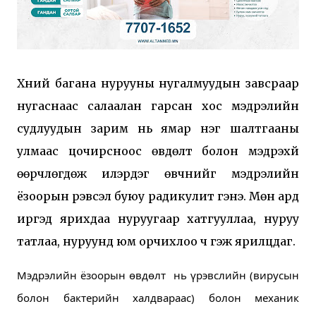
Хүний багана нурууны нугалмуудын завсраар
нугаснаас салаалан гарсан хос мэдрэлийн
судлуудын зарим нь ямар нэг шалтгааны
улмаас цочирсноос өвдөлт болон мэдрэхүй
өөрчлөгдөж илэрдэг өвчнийг мэдрэлийн
ёзоорын үрэвсэл буюу радикулит гэнэ. Мөн ард
иргэд ярихдаа нуруугаар хатгууллаа, нуруу
татлаа, нуруунд юм орчихлоо ч гэж ярилцдаг.
Мэдрэлийн ёзоорын өвдөлт  нь үрэвслийн (вирусын 
болон бактерийн халдвараас) болон механик 