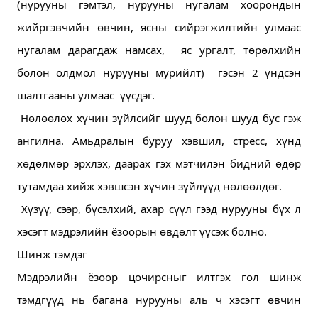
(нурууны гэмтэл, нурууны нугалам хоорондын 
жийргэвчийн өвчин, ясны сийрэгжилтийн улмаас 
нугалам дарагдаж намсах,  яс ургалт, төрөлхийн 
болон олдмол нурууны мурийлт)  гэсэн 2 үндсэн 
шалтгааны улмаас  үүсдэг. 
 Нөлөөлөх хүчин зүйлсийг шууд болон шууд бус гэж 
ангилна. Амьдралын буруу хэвшил, стресс, хүнд 
хөдөлмөр эрхлэх, даарах гэх мэтчилэн бидний өдөр 
тутамдаа хийж хэвшсэн хүчин зүйлүүд нөлөөлдөг.
 Хүзүү, сээр, бүсэлхий, ахар сүүл гээд нурууны бүх л 
хэсэгт мэдрэлийн ёзоорын өвдөлт үүсэж болно.
Шинж тэмдэг
Мэдрэлийн ёзоор цочирсныг илтгэх гол шинж 
тэмдгүүд нь багана нурууны аль ч хэсэгт өвчин 