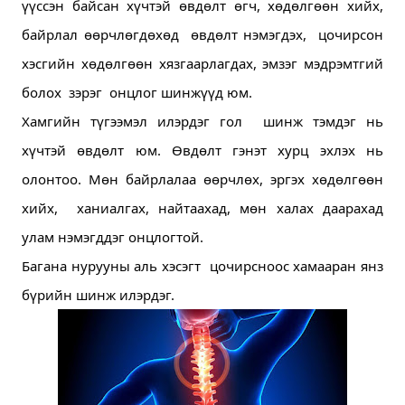
үүссэн байсан хүчтэй өвдөлт өгч, хөдөлгөөн хийх, 
байрлал өөрчлөгдөхөд  өвдөлт нэмэгдэх,  цочирсон 
хэсгийн хөдөлгөөн хязгаарлагдах, эмзэг мэдрэмтгий 
болох  зэрэг  онцлог шинжүүд юм.
Хамгийн түгээмэл илэрдэг гол  шинж тэмдэг нь 
хүчтэй өвдөлт юм. Өвдөлт гэнэт хурц эхлэх нь 
олонтоо. Мөн байрлалаа өөрчлөх, эргэх хөдөлгөөн 
хийх,  ханиалгах, найтаахад, мөн халах даарахад  
улам нэмэгддэг онцлогтой.
Багана нурууны аль хэсэгт  цочирсноос хамааран янз 
бүрийн шинж илэрдэг.