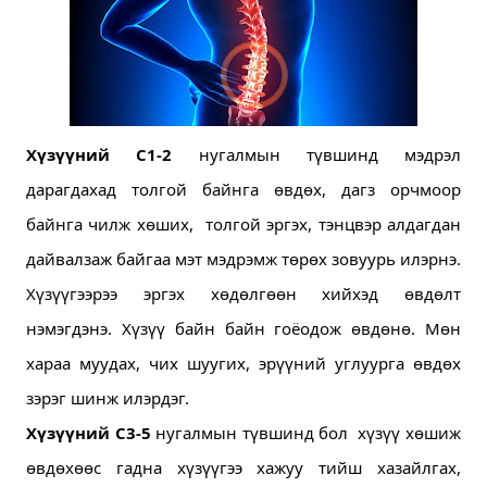
Хүзүүний С1-2
 нугалмын түвшинд мэдрэл 
дарагдахад толгой байнга өвдөх, дагз орчмоор 
байнга чилж хөших,  толгой эргэх, тэнцвэр алдагдан 
дайвалзаж байгаа мэт мэдрэмж төрөх зовуурь илэрнэ. 
Хүзүүгээрээ эргэх хөдөлгөөн хийхэд өвдөлт 
нэмэгдэнэ. Хүзүү байн байн гоёодож өвдөнө. Мөн  
хараа муудах, чих шуугих, эрүүний углуурга өвдөх 
зэрэг шинж илэрдэг. 
Хүзүүний С3-5
 нугалмын түвшинд бол  хүзүү хөшиж 
өвдөхөөс гадна хүзүүгээ хажуу тийш хазайлгах, 