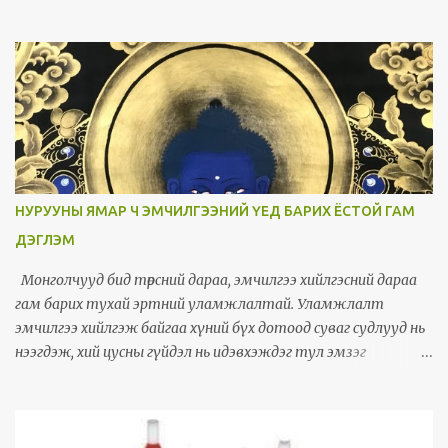
ургалтын тухай түгээмэл буруу ойлголтын тухай мэдэж
авцгаая! ЯС УРГАЛТЫН ТАЛААРХ ТҮГЭЭМЭЛ БУРУУ
ОЙЛГОЛТ Остеоартрит ( эсвэл Остеоартроз ) өвчний үед
үүсдэг остеофит ( яс ургалт ) -ийн талаарх хамгийн
түгээмэл бөгөөд чухал буруу ойлголт нь тэдгээрийг зөвхөн өвчний
шалтгаан эсвэл хор хөнөөлтэй ургацаг хэмээн үздэг явдал юм.
Үнэн хэрэгтээ: Яс ургалт бол өвчин биш: Остеофит нь өөрөө бие
даасан өвчин биш. Харин Остеоартрит (үений мөгөөрс гэмтэх
өвчин) -ийн улмаас үений тогтвортой байдал алдагдахад
НУРУУНЫ ЯМАР Ч ЭМЧИЛГЭЭНИЙ ҮЕД БАРИХ ЁСТОЙ ГАМ
бие махбод тухайн үеийг засварлах, бэхжүүлэх гэсэн дасан
ДЭГЛЭМ
зохиолдлогоо юм. Ясны ургаль нь мөгөөрсийг хамгаалах, зөөлөн
эдийн давхарга элэгдэх үед үений ирмэгээр ургаж, холбогч
Монголчууд бид төрсний дараа, эмчилгээ хийлгэсний дараа
эдийн (шөрмөс, үений гэр) бэхлэгддэг хэсгүүдэд шинэ яс нэмж
гам барих тухай эртний уламжлалтай. Уламжлалт
үүсгэн үений талбайг томруу...
эмчилгээ хийлгэж байгаа хүний бүх дотоод суваг судлууд нь
нээгдэж, хий цусны гүйдэл нь идэвхэждэг тул эмзэг
мэдрэмтгий болдог. Тиймээс эмчилгээний үед ч, дараа ч гам
барих хэрэгтэй байдаг. Гам барих хугацаа нь хийлгэсэн
эмчилгээ, хувь хүний онцлог, биеийн тамир тэнхээ, нас