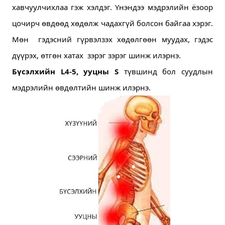
хавчуулчихлаа гэж хэлдэг. Үнэндээ мэдрэлийн ёзоор 
цочирч өвдөөд хөдөлж чадахгүй болсон байгаа хэрэг. 
Мөн  гэдэсний гүрвэлзэх хөдөлгөөн муудах, гэдэс 
дүүрэх, өтгөн хатах  зэрэг зэрэг шинж илэрнэ. 
Бүсэлхийн L4-5, ууцны S
 түвшинд бол суудлын 
мэдрэлийн өвдөлтийн шинж илэрнэ.