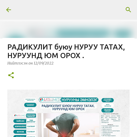
Skip to main content
РАДИКУЛИТ буюу НУРУУ ТАТАХ,
Тусгай нийтлэл: Гавриил
НУРУУНД ЮМ ОРОХ .
Абрамович Илизаров
Нийтлэсэн он
12/09/2022
Нийтлэсэн он
3/30/2026
МЭДЭЭ