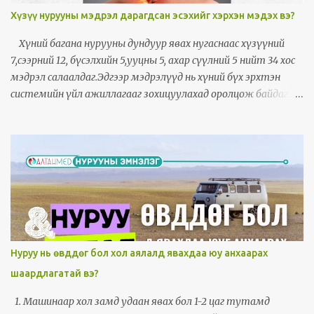
Хүзүү нурууны мэдрэл дарагдсан эсэхийг хэрхэн мэдэх вэ?
Хүний багана нурууны дундуур явах нугаснаас хүзүүний
7,сээрний 12, бүсэлхийн 5,ууцны 5, ахар сүүлний 5 нийт 34 хос
мэдрэл салаалдаг.Эдгээр мэдрэлүүд нь хүний бүх эрхтэн
системийн үйл ажиллагааг зохицуулахад оролцож байдаг.
Хүзүүний нэгдүгээр үе гавал ясны хооронд мэдрэл дарагдахад
толгой байнга өвдөх, толгой эргэх ,хэвтэж байхад ч эргэж
байгаа мэт санагдах зовиур илэрнэ. Хүзүүний үе арагш
урагш хажуу тийшээ гэх мэт хааш гулссанаас шалтгаалан
бусад шинж тэмдэг болон өвдөлт мөн илэрдэг. Хүзүүний 1-2
үений хооронд мэдрэл дарагдахад нүдний төвд өөрчлөлт орж
улмаар хараа муудах, толгой дагз орчмоороо өвдөх,чих
шуугих ,эрүүний углуурга өвдөх зэрэг шинж илэрдэг. Хүзүү
хааш мурийсан эргэснээсээ шалтгаалан бусад олон янзын
Нуруу нь өвддөг бол хол аялалд явахдаа юу анхаарах
шинж илэрдэг. Хүзүүний 3-4 үеийн хоорондох мэдрэл
шаардлагатай вэ?
дарагдахад шилэн хүзүү хөших,дагзаар халах зовиур байнга
илэрнэ, Хүзүүгээ эргүүлэх хөдөлгөөн хийх үед өвдөлт нэмэгдэх нь их.
1. Машинаар хол замд удаан явах бол 1-2 цаг тутамд
Хүзүүгээрээ бөхийх гэдийх хөдөлгөөн хийхэд өвдөлт нэмэгдэнэ.