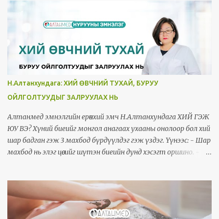
Н.Алтанхундага: ХИЙ ӨВЧНИЙ ТУХАЙ, БУРУУ
ОЙЛГОЛТУУДЫГ ЗАЛРУУЛАХ НЬ
Алтанмед эмнэлгийн ерөнхий эмч Н.Алтанхундага ХИЙ ГЭЖ
ЮУ ВЭ? Хүний биеийг монгол анагаах ухааны онолоор бол хий
шар бадган гэж 3 махбод бүрдүүлдэг гэж үздэг. Үүнээс: - Шар
махбод нь элэг цөсийг шүтэн биеийн дунд хэсэгт оршино. -
Бадган махбод нь тархинд шүтэн биеийн дээд хэсэгт
оршино. - Харин одоо миний голлон ярьж тайлбарлах гээд
байгаа хий нь эрүүл үедээ доод биед голлон орших бөгөөд 5 цул
эрхтнээс зүрхэнд, 6 сав эрхтнээс гол судал, олгойд/бүдүүн
гэдэс/, 7 тамираас ясанд, 5 эрхтнээс чихэнд голлон оршино