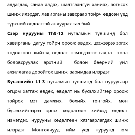
алдагдах, санаа алдах, шалтгаангүй ханиах, зогьсох 
шинж илэрдэг. Хавирганы завсраар тойрч өвдсөн үед 
зүрхний өвдөлттэй андуурах тал бий.
Сээр нурууны Th9-12
 нугалмын түвшинд бол 
хавирганы дагуу тойрч ороож өвдөх, цээжээрээ эргэх 
хөдөлгөөн хийхэд өвдөлт нэмэгдэхээс гадна  хоол 
боловсруулах эрхтний  болон бөөрний үйл 
ажиллагаа доройтох шинж  заримдаа илэрдэг.
Бүсэлхийн L1-3
 нугалмын түвшинд бол нуруугаар 
огцом хатгаж өвдөх, өвдөлт нь бүсэлхийгээр ороож 
тойрох мэт дамжих, бөхийх тонгойх, мөн  
бүсэлхийгээрээ эргэх хөдөлгөөн хийхэд өвдөлт 
нэмэгдэх, нурууны хөдөлгөөн хязгаарлагдах шинж 
илэрдэг. Монголчууд ийм үед нуруунд юм 