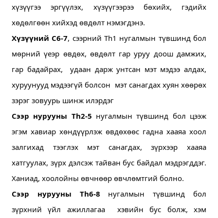
хүзүүгээ эргүүлэх, хүзүүгээрээ бөхийх, гэдийх   
хөдөлгөөн хийхэд өвдөлт нэмэгдэнэ.
Хүзүүний С6-7
, сээрний Th1 нугалмын түвшинд бол  
мөрний үеэр өвдөх, өвдөлт гар уруу доош дамжих,  
гар бадайрах,  удаан дарж унтсан мэт мэдээ алдах, 
хуруунууд мэдээгүй болсон  мэт санагдах хуян хөөрөх 
зэрэг зовуурь шинж илэрдэг
Сээр нурууны Th2-5 
нугалмын түвшинд бол цээж 
эгэм хавиар хөндүүрлэж өвдөхөөс гадна хааяа хоол 
залгихад тээглэх мэт санагдах, зүрхээр хааяа 
хатгуулах, зүрх дэлсэж тайван бус байдал мэдрэгддэг. 
Ханиад, хоолойны өвчнөөр өвчлөмтгий болно.
Сээр нурууны Th6-8
 нугалмын түвшинд бол 
зүрхний үйл ажиллагаа  хэвийн бус болж, хэм 