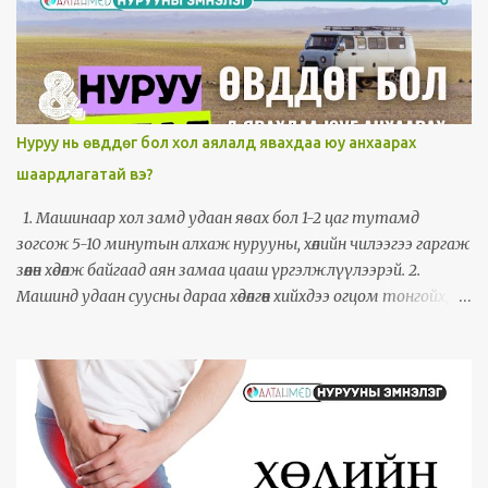
урагш хажуу тийшээ гэх мэт хааш гулссанаас шалтгаалан
бусад шинж тэмдэг болон өвдөлт мөн илэрдэг. Хүзүүний 1-2
үений хооронд мэдрэл дарагдахад нүдний төвд өөрчлөлт орж
улмаар хараа муудах, толгой дагз орчмоороо өвдөх,чих
шуугих ,эрүүний углуурга өвдөх зэрэг шинж илэрдэг. Хүзүү
хааш мурийсан эргэснээсээ шалтгаалан бусад олон янзын
Нуруу нь өвддөг бол хол аялалд явахдаа юу анхаарах
шинж илэрдэг. Хүзүүний 3-4 үеийн хоорондох мэдрэл
шаардлагатай вэ?
дарагдахад шилэн хүзүү хөших,дагзаар халах зовиур байнга
илэрнэ, Хүзүүгээ эргүүлэх хөдөлгөөн хийх үед өвдөлт нэмэгдэх нь их.
1. Машинаар хол замд удаан явах бол 1-2 цаг тутамд
Хүзүүгээрээ бөхийх гэдийх хөдөлгөөн хийхэд өвдөлт нэмэгдэнэ.
зогсож 5-10 минутын алхаж нурууны, хөлийн чилээгээ гаргаж
Хүзүүний 4-5,5-6 үеийн х...
зөөлөн хөдөлж байгаад аян замаа цааш үргэлжлүүлээрэй. 2.
Машинд удаан суусны дараа хөдөлгөөн хийхдээ огцом тонгойх,
огцом бөхийх, биеэрээ огцом мушгирах хөдөлгөөн хийхгүй байхад
анхаараарай. 3. Машины суудлаа хэт налж бөгсөөрөө урагш
гулсаж бүсэлхий орчмоо арагшаа гүдийлгэж сууж болохгүй.
Суудалдаа аль болох тэгш суух хэрэгтэй. 4. Хэрвээ нурууны
ивээс тавих бол ууц хонго орчимдоо биш, бүсэлхий орчимдоо
байрлуулаарай. 5. Буудаллаж майхан барьж отоглох үедээ
машинаасаа буунгуут шууд хүнд ачаа өргөх буулгахгүй байхад