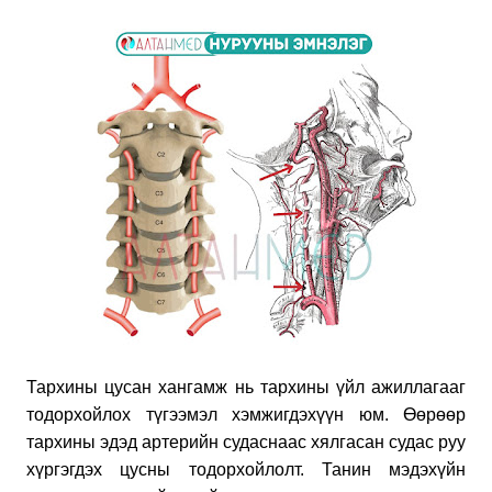
Тархины цусан хангамж нь тархины үйл ажиллагааг
тодорхойлох түгээмэл хэмжигдэхүүн юм. Өөрөөр
тархины эдэд артерийн судаснаас хялгасан судас руу
хүргэгдэх цусны тодорхойлолт. Танин мэдэхүйн