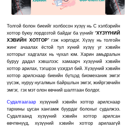
Толгой болон биеийг холбосон хүзүү нь С хэлбэрийн
хотгор буюу лордозтой байдаг ба үүнийг “
ХҮЗҮҮНИЙ
ХЭВИЙН ХОТГОР
” гэж нэрлэдэг. Хүзүү нь толгойн
жинг ачаалах ёстой тул хүний хүзүү уг хэвийн
хотгорыг хадгалах нь чухал юм. Харин амьдралын
буруу дадал хэвшлээс хамаарч хүзүүний хэвийн
хотгор арилах, тэгшрэх үзэгдэл бий. Хүзүүний хэвийн
хотгор арилснаар биеийн бүтцэд биомеханик эмгэг
үүсэж, нуруу нугалмын байршлын эмгэг, жийргэвчийн
эмгэг, гэх мэт олон өвчний шалтгаан болдог.
Судалгаагаар
хүзүүний хэвийн хотгор арилснаар
тархины цусан хангамж буурдаг болохыг судалжээ.
Судалгаанд хүзүүний хэвийн хотгор арилсан
өвчтөнүүд, хүзүүний хэвийн хотгор арилаагүй