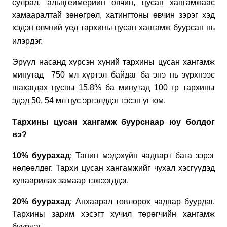
сулрал, альцгеймерийн өвчин, цусан хангамжаас
хамааралтай зөнөгрөл, хатингтоны өвчин зэрэг хэд
хэдэн өвчний үед тархины цусан хангамж буурсан нь
илэрдэг.
Эрүүл насанд хүрсэн хүний тархины цусан хангамж
минутад 750 мл хүртэл байдаг ба энэ нь зүрхнээс
шахагдах цусны 15.8% ба минутад 100 гр тархины
эдэд 50, 54 мл цус эргэлддэг гэсэн үг юм.
Тархины цусан хангамж буурснаар юу болдог
вэ?
10%
буурахад
: Танин мэдэхүйн чадварт бага зэрэг
нөлөөлдөг. Тархи цусан хангамжийг чухал хэсгүүдэд
хуваарилах замаар тэжээгддэг.
20
%
буурахад
: Анхаарал төвлөрөх чадвар буурдаг.
Тархины зарим хэсэгт хүчил төрөгчийн хангамж
буурдаг.