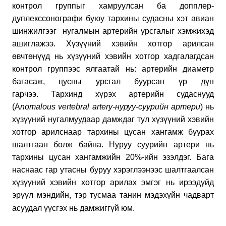
контрол группыг хамруулсан ба допплер-
дуплекссонографи буюу тархины судасны хэт авиан
шинжилгээг нугалмын артерийн урсгалыг хэмжихэд
ашиглажээ. Хүзүүний хэвийн хотгор арилсан
өвчтөнүүд нь хүзүүний хэвийн хотгор хадгалагдсан
контрол группээс ялгаатай нь: артерийн диаметр
багасаж, цусны урсгал буурсан үр дүн
гарчээ. Тархинд хүрэх артерийн судаснууд
(A
nomalous vertebral artery-нуруу-суурийн артери
) нь
хүзүүний нугалмуудаар дамждаг тул хүзүүний хэвийн
хотгор арилснаар тархины цусан хангамж буурах
шалтгаан болж байна. Нуруу суурийн артери нь
тархины цусан хангамжийн 20%-ийн эзэлдэг. Бага
наснаас гар утасны буруу хэрэглээнээс шалтгаалсан
хүзүүний хэвийн хотгор арилах эмгэг нь ирээдүйд
эрүүл мэндийн, тэр тусмаа танин мэдэхүйн чадварт
асуудал үүсгэх нь дамжиггүй юм.