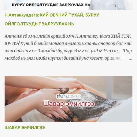
Н.Алтанхундага: ХИЙ ӨВЧНИЙ ТУХАЙ, БУРУУ
ОЙЛГОЛТУУДЫГ ЗАЛРУУЛАХ НЬ
Алтанмед эмнэлгийн ерөнхий эмч Н.Алтанхундага ХИЙ ГЭЖ
ЮУ ВЭ? Хүний биеийг монгол анагаах ухааны онолоор бол хий
шар бадган гэж 3 махбод бүрдүүлдэг гэж үздэг. Үүнээс: - Шар
махбод нь элэг цөсийг шүтэн биеийн дунд хэсэгт оршино. -
Бадган махбод нь тархинд шүтэн биеийн дээд хэсэгт
оршино. - Харин одоо миний голлон ярьж тайлбарлах гээд
байгаа хий нь эрүүл үедээ доод биед голлон орших бөгөөд 5 цул
эрхтнээс зүрхэнд, 6 сав эрхтнээс гол судал, олгойд/бүдүүн
гэдэс/, 7 тамираас ясанд, 5 эрхтнээс чихэнд голлон оршино
гэдэг. 3 махбод улирлаас хамааран ээлжлэн бага зэрэг ихсэж
багасах боловч ерөнхийдөө тэнцвэртэй орших ёстой юм. ХИЙ
ӨВЧИН ГЭЖ ЮУ ВЭ? Ямар эрхтэнд голлон хий арвидсан,
хямарсан шинж илэрснээр нь буюу хий өвчин орших орноор нь
ШАВАР ЭМЧИЛГЭЭ
зүрх голын хий, олгойн хий, эмэгтэйчүүдийн хий бүрэлдсэн