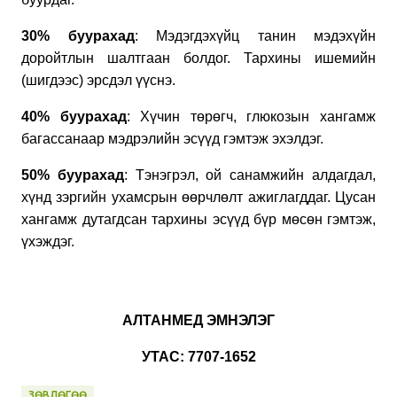
30
%
буурахад
: Мэдэгдэхүйц танин мэдэхүйн
доройтлын шалтгаан болдог. Тархины ишемийн
(шигдээс) эрсдэл үүснэ.
40
%
буурахад
: Хүчин төрөгч, глюкозын хангамж
багассанаар мэдрэлийн эсүүд гэмтэж эхэлдэг.
50
%
буурахад
: Тэнэгрэл, ой санамжийн алдагдал,
хүнд зэргийн ухамсрын өөрчлөлт ажиглагддаг. Цусан
хангамж дутагдсан тархины эсүүд бүр мөсөн гэмтэж,
үхэждэг.
АЛТАНМЕД ЭМНЭЛЭГ
УТАС: 7707-1652
ЗӨВЛӨГӨӨ