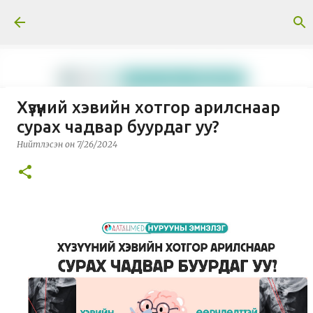
Skip to main content
Хүзүүний хэвийн хотгор арилснаар
Тусгай нийтлэл: Гавриил
сурах чадвар буурдаг уу?
Абрамович Илизаров
Нийтлэсэн он
7/26/2024
Нийтлэсэн он
3/30/2026
МЭДЭЭ