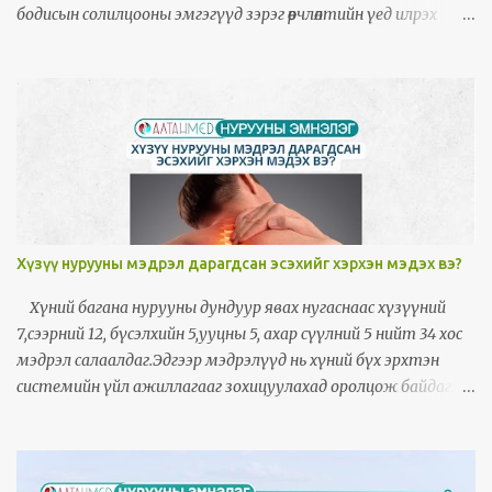
газар суух зэргийг цээрлэнэ.
бодисын солилцооны эмгэгүүд зэрэг өөрчлөлтийн үед илрэх
эмнэлзүйн шинж тэмдэг болж илрэх нь бий. Ийм үед
булчингийн чангарал нь тухайн өвчин, хөгжлийн бэрхшээлтэй
холбоотой хөдөлгөөний эмгэг гэж тооцогддог.
Хүзүү нурууны мэдрэл дарагдсан эсэхийг хэрхэн мэдэх вэ?
Хүний багана нурууны дундуур явах нугаснаас хүзүүний
7,сээрний 12, бүсэлхийн 5,ууцны 5, ахар сүүлний 5 нийт 34 хос
мэдрэл салаалдаг.Эдгээр мэдрэлүүд нь хүний бүх эрхтэн
системийн үйл ажиллагааг зохицуулахад оролцож байдаг.
Хүзүүний нэгдүгээр үе гавал ясны хооронд мэдрэл дарагдахад
толгой байнга өвдөх, толгой эргэх ,хэвтэж байхад ч эргэж
байгаа мэт санагдах зовиур илэрнэ. Хүзүүний үе арагш