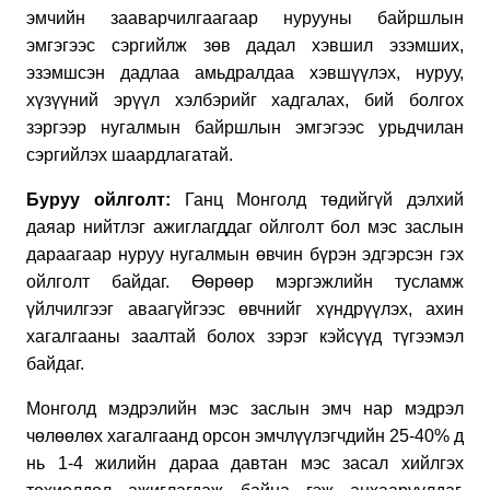
эмчийн зааварчилгаагаар нурууны байршлын
эмгэгээс сэргийлж зөв дадал хэвшил эзэмших,
эзэмшсэн дадлаа амьдралдаа хэвшүүлэх, нуруу,
хүзүүний эрүүл хэлбэрийг хадгалах, бий болгох
зэргээр нугалмын байршлын эмгэгээс урьдчилан
сэргийлэх шаардлагатай.
Буруу ойлголт:
Ганц Монголд төдийгүй дэлхий
даяар нийтлэг ажиглагддаг ойлголт бол мэс заслын
дараагаар нуруу нугалмын өвчин бүрэн эдгэрсэн гэх
ойлголт байдаг. Өөрөөр мэргэжлийн тусламж
үйлчилгээг аваагүйгээс өвчнийг хүндрүүлэх, ахин
хагалгааны заалтай болох зэрэг кэйсүүд түгээмэл
байдаг.
Монголд мэдрэлийн мэс заслын эмч нар мэдрэл
чөлөөлөх хагалгаанд орсон эмчлүүлэгчдийн 25-40% д
нь 1-4 жилийн дараа давтан мэс засал хийлгэх