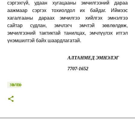
сэргэхгүй, удаан хугацааны эмчилгээний дараа
аажмаар сэргэх тохиолдол их байдаг. Иймээс
хагалгааны дараах эмчилгээ хийлгэх эмнэлгээ
сайтар судлан, эмчлэгч эмчтэй зөвлөлдөж,
эмчилгээний тактиктай танилцах, эмчлүүлэх итгэл
үнэмшилтэй байх шаардлагатай.
АЛТАНМЕД ЭМНЭЛЭГ
7707-1652
ЗӨВЛӨГӨӨ