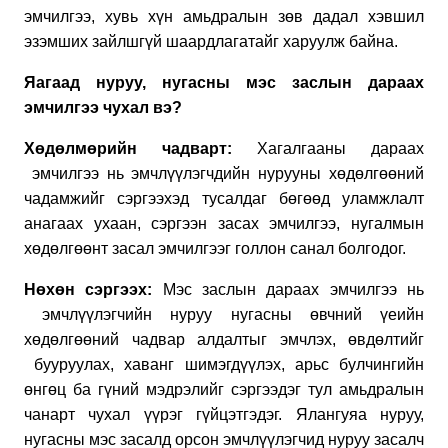
эмчилгээ, хувь хүн амьдралын зөв дадал хэвшил
эзэмших зайлшгүй шаардлагатайг харуулж байна.
Яагаад нуруу, нугасны мэс заслын дараах
эмчилгээ чухал вэ?
Хөдөлмөрийн чадварт:
Хагалгааны дараах
эмчилгээ нь эмчлүүлэгчдийн нурууны хөдөлгөөний
чадамжийг сэргээхэд тусалдаг бөгөөд уламжлалт
анагаах ухаан, сэргээн засах эмчилгээ, нугалмын
хөдөлгөөнт засал эмчилгээг голлон санал болгодог.
Нөхөн сэргээх:
Мэс заслын дараах эмчилгээ нь
эмчлүүлэгчийн нуруу нугасны өвчний үеийн
хөдөлгөөний чадвар алдалтыг эмчлэх, өвдөлтийг
бууруулах, хаванг шимэгдүүлэх, арьс булчингийн
өнгөц ба гүний мэдрэлийг сэргээдэг тул амьдралын
чанарт чухал үүрэг гүйцэтгэдэг. Ялангуяа нуруу,
нугасны мэс засалд орсон эмчлүүлэгчид нуруу засалч