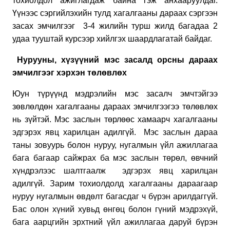
тохиолдол ажиглагдаж байна гэж анхааруулдаг.
Үүнээс сэргийлэхийн тулд хагалгааны дараах сэргээн
засах эмчилгээг
3-4 жилийн турш жилд багадаа 2
удаа тууштай курсээр хийлгэх шаардлагатай байдаг.
Нурууны, хүзүүний мэс засалд орсны дараах
эмчилгээг хэрхэн төлөвлөх
Юун түрүүнд мэдрэлийн мэс засалч эмчтэйгээ
зөвлөлдөн хагалгааны дараах эмчилгээгээ төлөвлөх
нь зүйтэй. Мэс заслын төрлөөс хамаарч хагалгааны
эдгэрэх явц харилцан адилгүй.
Мэс заслын дараа
таны зовуурь болон нуруу, нугалмын үйл ажиллагаа
бага багаар сайжрах ба мэс заслын төрөл, өвчний
хүндрэлээс шалтгаалж эдгэрэх явц харилцан
адилгүй. Зарим тохиолдолд хагалгааны дараагаар
нуруу нугалмын өвдөлт багасдаг ч бүрэн арилдаггүй.
Бас олон хүний хувьд өнгөц болон гүний мэдрэхүй,
бага аарцгийн эрхтний үйл ажиллагаа даруй бүрэн