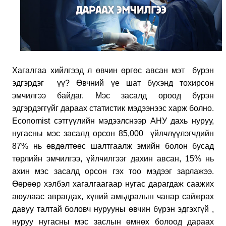
Хагалгаа хийлгээд л өвчин өргөс авсан мэт бүрэн
эдгэрдэг үү?
Өвчний үе шат бүхэнд тохирсон
эмчилгээ байдаг.
Мэс засалд ороод бүрэн
эдгэрдэггүйг дараах статистик мэдээнээс харж болно.
Economist сэтгүүлийн мэдээлснээр АНУ дахь нуруу,
нугасны мэс засалд орсон 85,000 үйлчлүүлэгчдийн
87% нь өвдөлтөөс шалтгаалж эмийн болон бусад
төрлийн эмчилгээ, үйлчилгээг дахин авсан, 15% нь
ахин мэс засалд орсон гэх тоо мэдээг зарлажээ.
Өөрөөр хэлбэл хагалгаагаар нугас дарагдаж саажих
аюулаас аврагдах, хүний амьдралын чанар сайжрах
давуу талтай боловч нурууны өвчин бүрэн эдгэхгүй ,
нуруу нугасны мэс заслын өмнөх болоод дараах