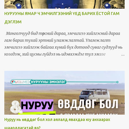
шуугих ,эрүүний углуурга өвдөх зэрэг шинж илэрдэг. Хүзүү
хааш мурийсан эргэснээсээ шалтгаалан бусад олон янзын
НУРУУНЫ ЯМАР Ч ЭМЧИЛГЭЭНИЙ ҮЕД БАРИХ ЁСТОЙ ГАМ
шинж илэрдэг. Хүзүүний 3-4 үеийн хоорондох мэдрэл
ДЭГЛЭМ
дарагдахад шилэн хүзүү хөших,дагзаар халах зовиур байнга
илэрнэ, Хүзүүгээ эргүүлэх хөдөлгөөн хийх үед өвдөлт нэмэгдэх нь их.
Монголчууд бид төрсний дараа, эмчилгээ хийлгэсний дараа
Хүзүүгээрээ бөхийх гэдийх хөдөлгөөн хийхэд өвдөлт нэмэгдэнэ.
гам барих тухай эртний уламжлалтай. Уламжлалт
Хүзүүний 4-5,5-6 үеийн х...
эмчилгээ хийлгэж байгаа хүний бүх дотоод суваг судлууд нь
нээгдэж, хий цусны гүйдэл нь идэвхэждэг тул эмзэг
мэдрэмтгий болдог. Тиймээс эмчилгээний үед ч, дараа ч гам
барих хэрэгтэй байдаг. Гам барих хугацаа нь хийлгэсэн
эмчилгээ, хувь хүний онцлог, биеийн тамир тэнхээ, нас
хүйсээс хамаарна. Зүү эмчилгээний дараа гам их шаарддаг.
Бас бүх биеийн халуун болон зөөлөн тосон бариа, халуун рашаан,
шавар эмчилгээний дараа гам сайн барих шаардлагатай.
Хамгийн багадаа л 10-14 хоног нэлээн сайн гам барих
шаардлагатай. Өндөр настай, биеийн тамир тэнхээ дорой
байх үед сар хүртэлх хугацаагаар гам барих хэрэгтэй болдог.
Нуруу нь өвддөг бол хол аялалд явахдаа юу анхаарах
Гам барихдаа даарч хөрөх, нэвт салхинд үлээлгэх, хүйтэн
шаардлагатай вэ?