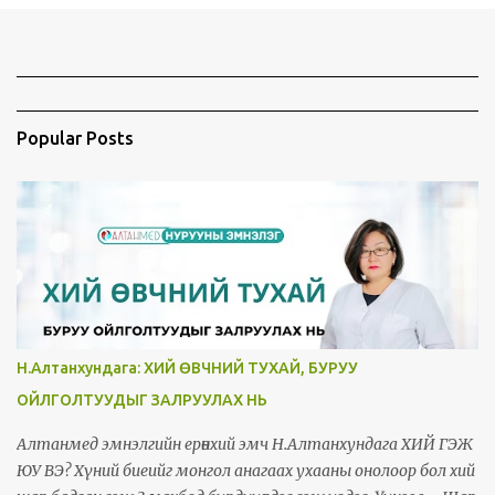
Popular Posts
Н.Алтанхундага: ХИЙ ӨВЧНИЙ ТУХАЙ, БУРУУ
ОЙЛГОЛТУУДЫГ ЗАЛРУУЛАХ НЬ
Алтанмед эмнэлгийн ерөнхий эмч Н.Алтанхундага ХИЙ ГЭЖ
ЮУ ВЭ? Хүний биеийг монгол анагаах ухааны онолоор бол хий