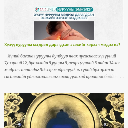
холбоотой хөдөлгөөний эмгэг гэж тооцогддог.
Хүзүү нурууны мэдрэл дарагдсан эсэхийг хэрхэн мэдэх вэ?
Хүний багана нурууны дундуур явах нугаснаас хүзүүний
7,сээрний 12, бүсэлхийн 5,ууцны 5, ахар сүүлний 5 нийт 34 хос
мэдрэл салаалдаг.Эдгээр мэдрэлүүд нь хүний бүх эрхтэн
системийн үйл ажиллагааг зохицуулахад оролцож байдаг.
Хүзүүний нэгдүгээр үе гавал ясны хооронд мэдрэл дарагдахад
толгой байнга өвдөх, толгой эргэх ,хэвтэж байхад ч эргэж
байгаа мэт санагдах зовиур илэрнэ. Хүзүүний үе арагш
урагш хажуу тийшээ гэх мэт хааш гулссанаас шалтгаалан
бусад шинж тэмдэг болон өвдөлт мөн илэрдэг. Хүзүүний 1-2
үений хооронд мэдрэл дарагдахад нүдний төвд өөрчлөлт орж
улмаар хараа муудах, толгой дагз орчмоороо өвдөх,чих