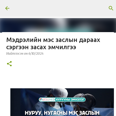
Skip to main content
Мэдрэлийн мэс заслын дараах
Тусгай нийтлэл: Гавриил
сэргээн засах эмчилгээ
Абрамович Илизаров
Нийтлэсэн он
6/10/2024
Нийтлэсэн он
3/30/2026
МЭДЭЭ