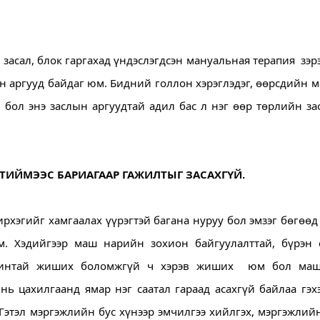
засал, блок гаргахад үндэслэгдсэн мануальная терапия  зэрэ
он аргууд байдаг юм. Бидний голлон хэрэглэдэг, өөрсдийн м
бол энэ заслын аргуудтай адил бас л нэг өөр төрлийн за
 ТИЙМЭЭС БАРИАГААР ГАЖИЛТЫГ ЗАСАХГҮЙ.
рхэгийг хамгаалах үүрэгтэй багана нуруу бол эмзэг бөгөөд
. Хэдийгээр маш нарийн зохион байгуулалттай, бүрэн с
шинтай жиших боломжгүй ч хэрэв жиших  юм бол маш
ь цахилгаанд ямар нэг саатал гараад асахгүй байлаа гэхэ
Гэтэл мэргэжлийн бус хүнээр эмчилгээ хийлгэх, мэргэжлийн