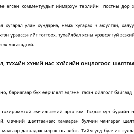
гөө өгсөн комментуудыг иймэрхүү төрлийн  постны дор хэ
 хугарал улам хүндэрнэ, нэмж хугарах ч аюултай, халуу
тэн үрэвссэнийг тогтоох, тухайлбал ясны үрэвсэлгүй эсэхий
гэх магагадгүй.
ЭЛ, ТУХАЙН ХҮНИЙ НАС ХҮЙСИЙН ОНЦЛОГООС ШАЛТГАА
о, бариагаар бүх өөрчлөлт эдгэнэ  гэсэн ойлголт байгаад 
 тохиромжтой эмчилгээний арга юм. Гэхдээ хүн бүрийн ну
й. Өвчний шалтгаанаас хамааран булчин чангарал шалтг
аягаар дагалдаж илрэх нь элбэг. Тийм үед булчин сулла