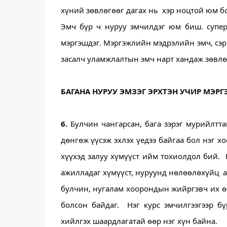
хүний зөвлөгөөг дагах нь  хэр ноцтой юм б
Эмч бүр ч нуруу эмчилдэг юм биш. супер
мэргэшдэг. Мэргэжлийн мэдрэлийн эмч, сэр
засалч уламжлалтын эмч нарт хандаж зөвлөг
БАГАНА НУРУУ ЭМЗЭГ ЭРХТЭН УЧИР МЭРГ
6.
 Булчин чангарсан, бага зэрэг мурийлтта
дөнгөж үүсэж эхлэх үедээ байгаа бол нэг х
хүүхэд залуу хүмүүст ийм тохиолдол бий.  
ажилладаг хүмүүст, нуруунд нөлөөлөхүйц  
булчин, нугалам хоорондын жийргэвч их өө
болсон байдаг.  Нэг курс эмчилгээгээр бү
хийлгэх шаардлагатай өөр нэг хүн байна.