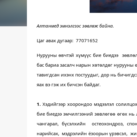
Алтанмед эмнэлгээс зөвлөж байна. 
Цаг авах дугаар:  77071652
Нурууны өвчтэй хүмүүс бие биедээ  зөвлөл
бас бариа засалч нарын хөтөлдөг нурууны өв
тавигдсан ихэнх постуудыг, дор нь бичигдс
яах вэ гэж их бичсэн байдаг. 
1.
 Хэдийгээр хоорондоо мэдээлэл солилцох
бие биедээ эмчилгээний зөвлөгөө өгөх нь 
чангарал, бүсэлхийн  остеохондроз, спо
нарийсах,  мэдрэлийн ёзоорын үрэвсэл,  жи