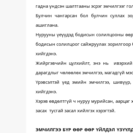
гадна үндсэн шалтгааны эсрэг эмчилгээг го
Булчин чангарсан бол булчин суллах зор
ашиглана. 
Нурууны үеүүдэд бодисын солилцооны өөрч
бодисын солилцоог сайжруулах зорилгоор б
хийгдэнэ.
Жийргэвчийн цүлхийлт, энэ нь  ивэрхий 
дарагдлыг чөлөөлөх эмчилгээ, магадгүй мэс
Үрэвсэлтэй үед эмийн эмчилгээ, шивүүр,
хийгдэнэ.
Хэрэв өвдөлтгүй ч нуруу мурийсан, аарцаг
засах  тусгай засал хийлгэх хэрэгтэй. 
ЭМЧИЛГЭЭ БҮР ӨӨР ӨӨР ҮЙЛДЭЛ ҮЗҮҮЛ