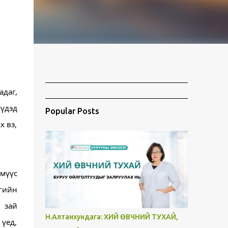
даг, 
үдэд 
Popular Posts
 вэ, 
мүүс 
гийн 
зай 
Н.Алтанхундага: ХИЙ ӨВЧНИЙ ТУХАЙ,
үед, 