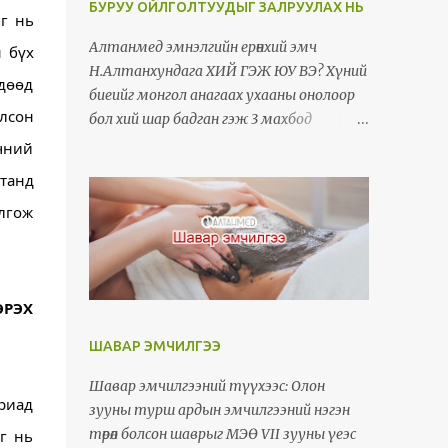
БУРУУ ОЙЛГОЛТУУДЫГ ЗАЛРУУЛАХ НЬ
г нь 
Алтанмед эмнэлгийн ерөнхий эмч
 бүх 
Н.Алтанхундага ХИЙ ГЭЖ ЮУ ВЭ? Хүний
өөд 
биеийг монгол анагаах ухааны онолоор
лсон 
бол хий шар бадган гэж 3 махбод
бүрдүүлдэг гэж үздэг. Үүнээс: - Шар
ний 
махбод нь элэг цөсийг шүтэн биеийн дунд
анд  
хэсэгт оршино. - Бадган махбод нь
лгож 
тархинд шүтэн биеийн дээд хэсэгт
оршино. - Харин одоо миний голлон ярьж
тайлбарлах гээд байгаа хий нь эрүүл
үедээ доод биед голлон орших бөгөөд 5 цул
РЭХ 
эрхтнээс зүрхэнд, 6 сав эрхтнээс гол
судал, олгойд/бүдүүн гэдэс/, 7 тамираас
ШАВАР ЭМЧИЛГЭЭ
ясанд, 5 эрхтнээс чихэнд голлон оршино
гэдэг. 3 махбод улирлаас хамааран
Шавар эмчилгээний түүхээс: Олон
риад 
ээлжлэн бага зэрэг ихсэж багасах боловч
зууны турш ардын эмчилгээний нэгэн
ерөнхийдөө тэнцвэртэй орших ёстой юм.
төрөл болсон шаврыг МЭӨ VII зууны үеэс
г нь 