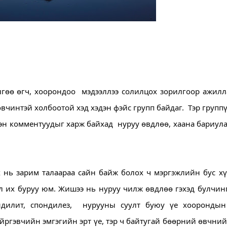
гөө өгч, хоорондоо  мэдээллээ солилцох зорилгоор ажилла
чинтэй холбоотой хэд хэдэн фэйс групп байдаг.  Тэр группү
эн комментуудыг харж байхад  нуруу өвдлөө, хаана бариулах
 нь зарим талаараа 
сайн байж болох ч мэргэжлийн бус хү
л их буруу юм. Жишээ нь нуруу чилж өвдлөө гэхэд булчин
ндилит, спондилез,  нурууны суулт буюу үе хоорондын 
йргэвчийн эмгэгийн эрт үе, тэр ч байтугай бөөрний өвчний 