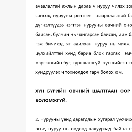
ачаалалтай ажлын дараа ч нуруу чилэх зов
сонсох, нурууны рентген  шаардлагатай бо
дүгнэлтүүдээ нэгтгэн нурууны өвчний он
байсан, булчин нь чангарсан байсан, ийм ба
гэж бичихэд яг адилхан нуруу нь чилж 
цүлхийлттэй хүнд бариа блок гаргах  эмч
мэргэжлийн бус, туршлагагүй  хүн хийсэн 
хүндрүүлэх ч тохиолдол гарч болох юм. 
ХҮН БҮРИЙН ӨВЧНИЙ ШАЛТГААН ӨӨР 
БОЛОМЖГҮЙ.
2. Нурууны үенд дарагдлын хугарал үүсчихс
өгье, нуруу нь өвдөөд халуураад байна г