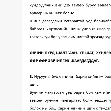
хүндрүүлчих вий дээ гэмээр буруу зөвлө
арваар нь уншиж болно. 
Шинэ дарагдлын хугаралтай үед бариулбал
байгаа нь үрэвслийн шинж учир яг ямар эрх
тогтоохгүй бол улам аймшигтай эрсдэлд хүр
ӨВЧИН БҮРД ШАЛТГААН, ҮЕ ШАТ, ХҮНДР
ӨӨР ӨӨР ЭМЧИЛГЭЭ ШААРДАГДДАГ.
3.
 Нурууны бүх өвчинд  бариа хийлгэж болн
шиг.
Булчин чангарсан үед бариа бол хамгийн
зөвхөн булчин чангарлаас болж өвддөггү
болох нь биш харин өвчний шинж тэмдэг м