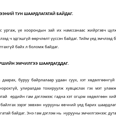
ЭЭНИЙ ТУН ШААРДЛАГАТАЙ БАЙДАГ.
яс ургаж, үе хоорондын зай их намссанаас жийргэвч цүлх
ээд ч эдгэшгүй өөрчлөлт үүссэн байдаг. Тийм үед эмчлээд б
тгахгүй байх л боломж байдаг.
УРШИЙН ЭМЧИЛГЭЭ ШААРДАГДДАГ.
даарах, буруу байрлалаар удаан суух, хэт хөдөлгөөнгүй 
 норохгүй, улиралдаа тохируулж хувцаслах гэх мэт уламж
тай  ердийн гам дэглэмээс гадна хэт огцом хөдөлгөөн хий
х байлгах зэрэг зөвхөн нурууны өвчний үед барих шаардлаг
атай байдаг. Энэ гам дэглэм нь  нурууны эмчилгээнээс дута