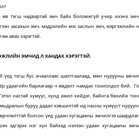
ол?
 өв тэгш чадвартай эмч байх боломжгүй учир ихэнх эмч 
гээн засахын эмч. мэдрэлийн мэс заслын эмч, мэргэжлийн н
өө авах хэрэгтэй.
ЭЖЛИЙН ЭМЧИД Л ХАНДАХ ХЭРЭГТЭЙ. 
й үед тэгш бус ачааллаас шалтгаалаад, мөн нурууны өвчин
оёр удаагийн бариагаар ч өвдөлт намдах тохиолдол бий.  Го
Гэтэл настай хүмүүс, хүнд ажил хийдэг, байнга бөхийж тон
амьдралын буруу дадал хэвшилтэй ид насны хүмүүст нурууны
рчлөлттэй болсон үед удаан хугацааны эмчилгээ шаардлаг
рэн эдгэрэх нэг хүн байхад нэлээн удаан хугацааны эмчи