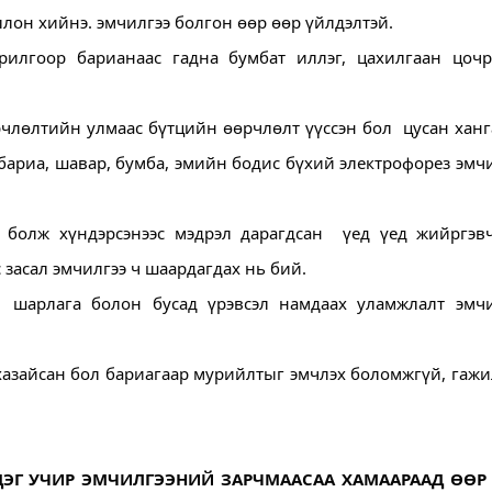
ллон хийнэ. эмчилгээ болгон өөр өөр үйлдэлтэй.
илгоор барианаас гадна бумбат иллэг, цахилгаан цочро
лөлтийн улмаас бүтцийн өөрчлөлт үүссэн бол  цусан ханг
ариа, шавар, бумба, эмийн бодис бүхий электрофорез эмчи
болж хүндэрсэнээс мэдрэл дарагдсан  үед үед жийргэвч
 засал эмчилгээ ч шаардагдах нь бий.
  шарлага болон бусад үрэвсэл намдаах уламжлалт эмчил
 хазайсан бол бариагаар мурийлтыг эмчлэх боломжгүй, гажи
ДЭГ УЧИР ЭМЧИЛГЭЭНИЙ ЗАРЧМААСАА ХАМААРААД ӨӨР 