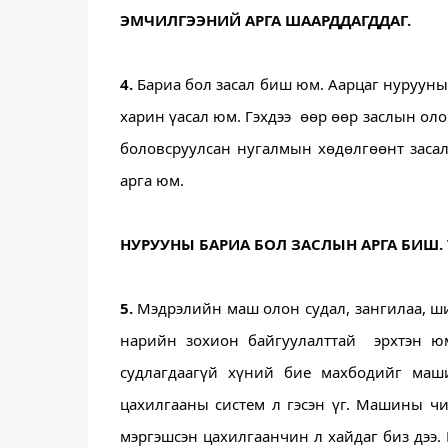
ЭМЧИЛГЭЭНИЙ АРГА ШААРДДАГДДАГ. 
4.
 Бариа бол засал биш юм. Аарцаг нурууны 
харин үасал юм. Гэхдээ  өөр өөр заслын ол
боловсруулсан нугалмын хөдөлгөөнт засал 
арга юм.
НУРУУНЫ БАРИА БОЛ ЗАСЛЫН АРГА БИШ.
5.
 Мэдрэлийн маш олон судал, зангилаа, ши
нарийн зохион байгуулалттай  эрхтэн юм
судлагдаагүй хүний бие махбодийг ма
цахилгааны систем л гэсэн үг. Машины чин
мэргэшсэн цахилгаанчин л хайдаг биз дээ. 