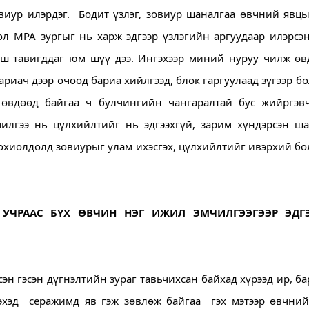
иур илэрдэг.  Бодит үзлэг, зовиур шаналгаа өвчний явцы
л МРА зургыг нь харж эдгээр үзлэгийн аргуудаар илэрсэн
ош тавигддаг юм шүү дээ. Ингэхээр миний нуруу чилж өвд
риач дээр очоод бариа хийлгээд, блок гаргуулаад зүгээр бо
өвдөөд байгаа ч булчингийн чангаралтай бус жийргэвч
илгээ нь цүлхийлтийг нь эдгээхгүй, зарим хүндэрсэн шат
тохиолдолд зовиурыг улам ихэсгэх, цүлхийлтийг ивэрхий бо
УЧРААС БҮХ ӨВЧИН НЭГ ИЖИЛ ЭМЧИЛГЭЭГЭЭР ЭДГЭ
эн гэсэн дүгнэлтийн зураг тавьчихсан байхад хүрээд ир, ба
эхэд  серажимд яв гэж зөвлөж байгаа  гэх мэтээр өвчний