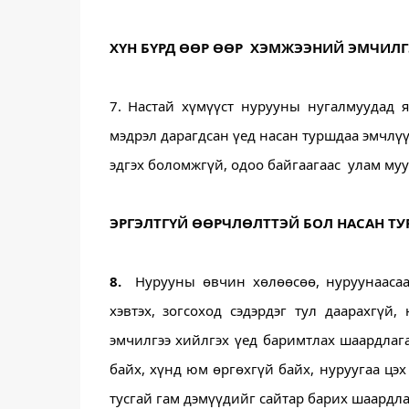
ХҮН БҮРД ӨӨР ӨӨР  ХЭМЖЭЭНИЙ ЭМЧИЛГ
7. Настай хүмүүст нурууны нугалмуудад 
мэдрэл дарагдсан үед насан туршдаа эмчлүүл
эдгэх боломжгүй, одоо байгаагаас  улам муу
ЭРГЭЛТГҮЙ ӨӨРЧЛӨЛТТЭЙ БОЛ НАСАН Т
8. 
 Нурууны өвчин хөлөөсөө, нуруунаасаа 
хэвтэх, зогсоход сэдэрдэг тул даарахгүй,
эмчилгээ хийлгэх үед баримтлах шаардлага
байх, хүнд юм өргөхгүй байх, нуруугаа цэ
тусгай гам дэмүүдийг сайтар барих шаардлаг