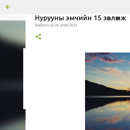
Нурууны эмчийн 15 зөвлөмж
Нийтлэсэн он
2/08/2023
Тусгай нийтлэл: Гавриил А
Нийтлэсэн он
3/30/2026
МЭДЭЭ