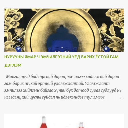
хатгууллаа, нуруу татлаа, нуруунд юм орчихлоо ч гэж
ярилцдаг. Мэдрэлийн ёзоорын өвдөлт нь үрэвслийн (вирусын
болон бактерийн халдвараас) болон механик (нурууны
гэмтэл, нурууны нугалам хоорондын жийргэвчийн өвчин,
ясны сийрэгжилтийн улмаас нугалам дарагдаж намсах, яс
ургалт, төрөлхийн болон олдмол нурууны мурийлт) гэсэн 2
үндсэн шалтгааны улмаас үүсдэг. Нөлөөлөх хүчин зүйлсийг шууд
болон шууд бус гэж ангилна. Амьдралын буруу хэвшил,
НУРУУНЫ ЯМАР Ч ЭМЧИЛГЭЭНИЙ ҮЕД БАРИХ ЁСТОЙ ГАМ
стресс, хүнд хөдөлмөр эрхлэх, даарах гэх мэтчилэн бидний өдөр
ДЭГЛЭМ
тутамдаа хийж хэвшсэн хүчин зүйлүүд нөлөөлдөг. Хүзүү, сээр,
бүсэлхий, ахар сүүл гээд нурууны бүх л хэсэгт мэдрэлийн
Монголчууд бид төрсний дараа, эмчилгээ хийлгэсний дараа
ёзоорын өвдөлт үүсэж болно. Шинж тэмдэг Мэдрэлийн ёзоор
гам барих тухай эртний уламжлалтай. Уламжлалт
цочирсныг илтгэх гол шинж тэмдгүүд нь багана нурууны
эмчилгээ хийлгэж байгаа хүний бүх дотоод суваг судлууд нь
ал...
нээгдэж, хий цусны гүйдэл нь идэвхэждэг тул эмзэг
мэдрэмтгий болдог. Тиймээс эмчилгээний үед ч, дараа ч гам
барих хэрэгтэй байдаг. Гам барих хугацаа нь хийлгэсэн
эмчилгээ, хувь хүний онцлог, биеийн тамир тэнхээ, нас
хүйсээс хамаарна. Зүү эмчилгээний дараа гам их шаарддаг.