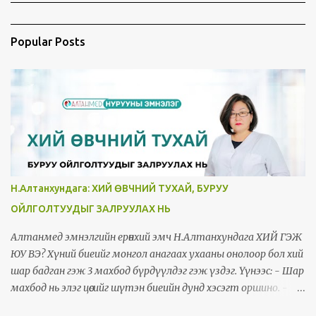
Popular Posts
Н.Алтанхундага: ХИЙ ӨВЧНИЙ ТУХАЙ, БУРУУ
ОЙЛГОЛТУУДЫГ ЗАЛРУУЛАХ НЬ
Алтанмед эмнэлгийн ерөнхий эмч Н.Алтанхундага ХИЙ ГЭЖ
ЮУ ВЭ? Хүний биеийг монгол анагаах ухааны онолоор бол хий
шар бадган гэж 3 махбод бүрдүүлдэг гэж үздэг. Үүнээс: - Шар
махбод нь элэг цөсийг шүтэн биеийн дунд хэсэгт оршино. -
Бадган махбод нь тархинд шүтэн биеийн дээд хэсэгт