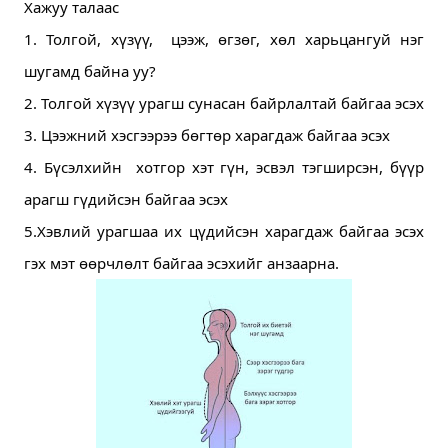
Хажуу талаас
1. Толгой, хүзүү,  цээж, өгзөг, хөл харьцангуй нэг 
шугамд байна уу?
2. Толгой хүзүү урагш сунасан байрлалтай байгаа эсэх
3. Цээжний хэсгээрээ бөгтөр харагдаж байгаа эсэх 
4. Бүсэлхийн  хотгор хэт гүн, эсвэл тэгширсэн, бүүр 
арагш гүдийсэн байгаа эсэх 
5.Хэвлий урагшаа их цүдийсэн харагдаж байгаа эсэх 
гэх мэт өөрчлөлт байгаа эсэхийг анзаарна.