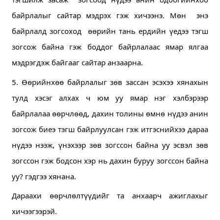
байрлалыг сайтар мэдрэх гэж хичээнэ. Мөн  энэ 
байрлалд зогсоход  өөрийн тань ердийн үедээ тэгш 
зогсож байна гэж боддог байрлалаас ямар ялгаа 
мэдрэгдэж байгааг сайтар анзаарна.
5. Өөрийнхөө байрлалыг зөв зассан эсэхээ хянахын 
тулд хэсэг алхах ч юм уу ямар нэг хэлбэрээр 
байрлалаа өөрчлөөд, дахин толины өмнө нүдээ анин 
зогсож биеэ тэгш байрлуулсан гэж итгэснийхээ дараа 
нүдээ нээж, үнэхээр зөв зогссон байна уу эсвэл зөв 
зогссон гэж бодсон хэр нь дахин буруу зогссон байна 
уу? гэдгээ хянана.
Дараахи өөрчлөлтүүдийг та анхаарч ажиглахыг 
хичээгээрэй.