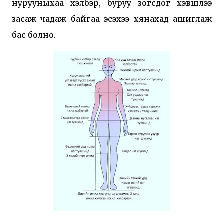
нурууныхаа хэлбэр, буруу зогсдог хэвшлээ
засаж чадаж байгаа эсэхээ хянахад ашиглаж
бас болно.