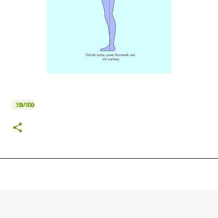
ЗӨВЛӨГӨӨ