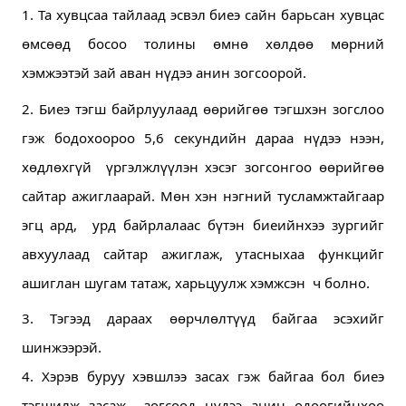
1. Та хувцсаа тайлаад эсвэл биеэ сайн барьсан хувцас 
өмсөөд босоо толины өмнө хөлдөө мөрний 
хэмжээтэй зай аван нүдээ анин зогсоорой.
2. Биеэ тэгш байрлуулаад өөрийгөө тэгшхэн зогслоо 
гэж бодохоороо 5,6 секундийн дараа нүдээ нээн, 
хөдлөхгүй  
үргэлжлүүлэн хэсэг зогсонгоо өөрийгөө 
сайтар ажиглаарай. Мөн хэн нэгний тусламжтайгаар 
эгц ард,  урд байрлалаас бүтэн биеийнхээ зургийг 
авхуулаад сайтар ажиглаж, утасныхаа функцийг 
ашиглан шугам татаж, харьцуулж хэмжсэн  ч болно.
3. Тэгээд дараах өөрчлөлтүүд байгаа эсэхийг 
шинжээрэй.
4. Хэрэв буруу хэвшлээ засах гэж байгаа бол биеэ 
тэгшилж засаж  зогсоод нүдээ анин одоогийнхоо 