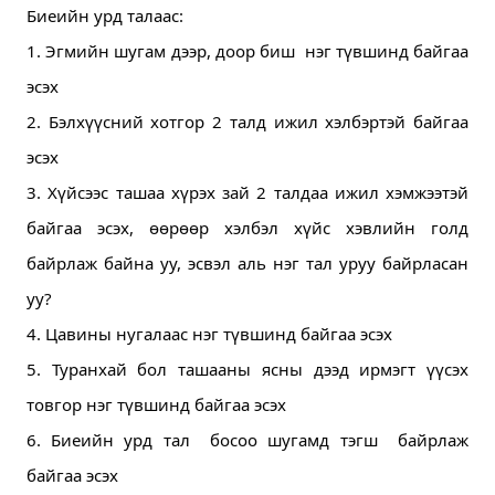
Биеийн урд талаас:
1. Эгмийн шугам дээр, доор биш  нэг түвшинд байгаа 
эсэх 
2. Бэлхүүсний хотгор 2 талд ижил хэлбэртэй байгаа 
эсэх 
3. Хүйсээс ташаа хүрэх зай 2 талдаа ижил хэмжээтэй 
байгаа эсэх, өөрөөр хэлбэл хүйс хэвлийн голд 
байрлаж байна уу, эсвэл аль нэг тал уруу байрласан 
уу?
4. Цавины нугалаас нэг түвшинд байгаа эсэх 
5. Туранхай бол ташааны ясны дээд ирмэгт үүсэх 
товгор нэг түвшинд байгаа эсэх
6. Биеийн урд тал  босоо шугамд тэгш  байрлаж 
байгаа эсэх 