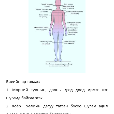
Биеийн ар талаас:
1. Мөрний түвшин, далны дээд доод ирмэг нэг 
шугамд байгаа эсэх 
2. Хоёр  хөлийн дагуу татсан босоо шугам адил 
өндөр, адил  налуутай байгаа эсэх