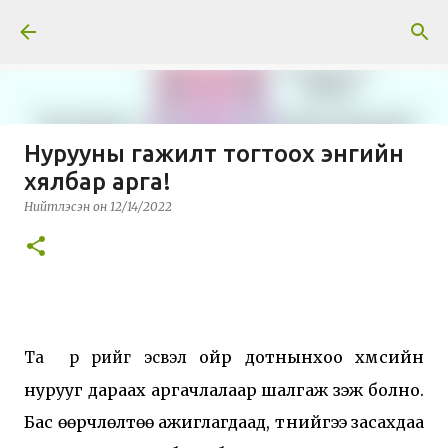
Skip to main content
Нурууны гажилт тогтоох энгийн
Тусгай нийтлэл: Гавриил
хялбар арга!
Абрамович Илизаров
Нийтлэсэн он
12/14/2022
Нийтлэсэн он
3/30/2026
МЭДЭЭ
ойр дотнынхоо хүмүүсийн
Та  өөрөө өөрийгөө эсвэл 
нурууг дараах аргачлалаар шалгаж үзэж болно.
Бас өөрчлөлтөө ажиглагдаад, түүнийгээ засахдаа