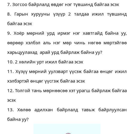
7. Зогсоо байрлалд өвдөг нэг түвшинд байгаа эсэх 
8. Гарын хурууны үзүүр 2 талдаа ижил түвшинд 
байгаа эсэх 
9. Хоёр мөрний урд ирмэг нэг хавтгайд байна уу, 
өөрөөр хэлбэл аль нэг мөр чинь нөгөө мөртэйгөө 
харьцуулахад  арай урд байрлаж байна уу?
10. 2 хөлийн урт ижил байгаа эсэх
11. Хүзүү мөрний уулзварт үүсэж байгаа өнцөг ижил 
хэлбэртэй өнцөг үүсгэж байгаа эсэх
12. Толгой тань мөрнөөсөө хэт урагш байрлаж байгаа 
эсэх
13. Хөлөө адилхан байрлалд тавьж байрлуулсан 
байна уу?