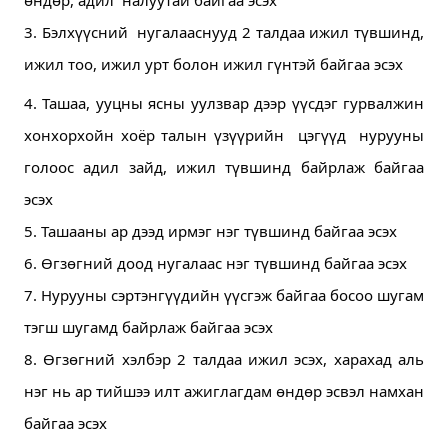
3. Бэлхүүсний  нугалааснууд 2 талдаа ижил түвшинд, 
ижил тоо, ижил урт болон ижил гүнтэй байгаа эсэх
4. Ташаа, ууцны ясны уулзвар дээр үүсдэг гурвалжин 
хонхорхойн хоёр талын үзүүрийн  цэгүүд  нурууны 
голоос адил зайд, ижил түвшинд байрлаж байгаа 
эсэх 
5. Ташааны ар дээд ирмэг нэг түвшинд байгаа эсэх 
6. Өгзөгний доод нугалаас нэг түвшинд байгаа эсэх
7. Нурууны сэртэнгүүдийн үүсгэж байгаа босоо шугам 
тэгш шугамд байрлаж байгаа эсэх  
8. Өгзөгний хэлбэр 2 талдаа ижил эсэх, харахад аль 
нэг нь ар тийшээ илт ажиглагдам өндөр эсвэл намхан 
байгаа эсэх