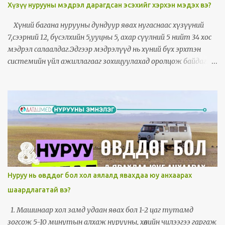
Хүзүү нурууны мэдрэл дарагдсан эсэхийг хэрхэн мэдэх вэ?
Хүний багана нурууны дундуур явах нугаснаас хүзүүний
7,сээрний 12, бүсэлхийн 5,ууцны 5, ахар сүүлний 5 нийт 34 хос
мэдрэл салаалдаг.Эдгээр мэдрэлүүд нь хүний бүх эрхтэн
системийн үйл ажиллагааг зохицуулахад оролцож байдаг.
Хүзүүний нэгдүгээр үе гавал ясны хооронд мэдрэл дарагдахад
толгой байнга өвдөх, толгой эргэх ,хэвтэж байхад ч эргэж
байгаа мэт санагдах зовиур илэрнэ. Хүзүүний үе арагш
урагш хажуу тийшээ гэх мэт хааш гулссанаас шалтгаалан
бусад шинж тэмдэг болон өвдөлт мөн илэрдэг. Хүзүүний 1-2
үений хооронд мэдрэл дарагдахад нүдний төвд өөрчлөлт орж
улмаар хараа муудах, толгой дагз орчмоороо өвдөх,чих
шуугих ,эрүүний углуурга өвдөх зэрэг шинж илэрдэг. Хүзүү
хааш мурийсан эргэснээсээ шалтгаалан бусад олон янзын
Нуруу нь өвддөг бол хол аялалд явахдаа юу анхаарах
шинж илэрдэг. Хүзүүний 3-4 үеийн хоорондох мэдрэл
шаардлагатай вэ?
дарагдахад шилэн хүзүү хөших,дагзаар халах зовиур байнга
илэрнэ, Хүзүүгээ эргүүлэх хөдөлгөөн хийх үед өвдөлт нэмэгдэх нь их.
1. Машинаар хол замд удаан явах бол 1-2 цаг тутамд
Хүзүүгээрээ бөхийх гэдийх хөдөлгөөн хийхэд өвдөлт нэмэгдэнэ.
зогсож 5-10 минутын алхаж нурууны, хөлийн чилээгээ гаргаж